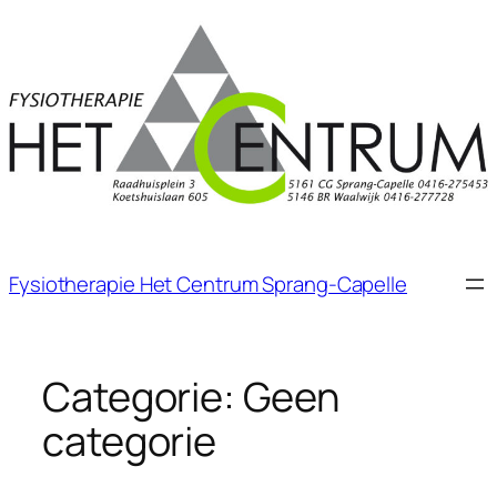
Ga
naar
de
inhoud
Fysiotherapie Het Centrum Sprang-Capelle
Categorie:
Geen
categorie