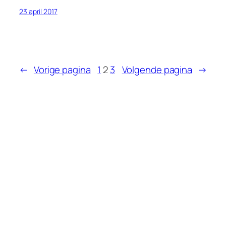
23 april 2017
←
Vorige pagina
1
2
3
Volgende pagina
→