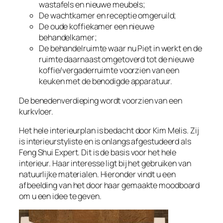
wastafels en nieuwe meubels;
De wachtkamer en receptie omgeruild;
De oude koffiekamer een nieuwe
behandelkamer;
De behandelruimte waar nu Piet in werkt en de
ruimte daarnaast omgetoverd tot de nieuwe
koffie/vergaderruimte voorzien van een
keuken met de benodigde apparatuur.
De benedenverdieping wordt voorzien van een
kurkvloer.
Het hele interieurplan is bedacht door Kim Melis. Zij
is interieurstyliste en is onlangs afgestudeerd als
Feng Shui Expert. Dit is de basis voor het hele
interieur. Haar interesse ligt bij het gebruiken van
natuurlijke materialen. Hieronder vindt u een
afbeelding van het door haar gemaakte moodboard
om u een idee te geven.